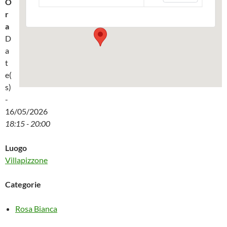
O
Piazza Villapizzone 3 - Milano
Eventi
r
a
D
a
t
e(
s)
-
16/05/2026
18:15 - 20:00
Luogo
Villapizzone
Categorie
Rosa Bianca