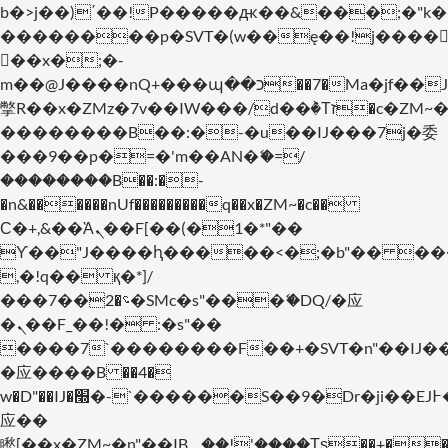
b�>j��)΄��!P�����ԫ��&���;�"k��B�
��������p�SVT�(w��ę��!j����
��x�;�-
m��@J����nQ+���պ��כ��7�Ma�jf��J��ͱ4j���Ѳ�
撆R��x�ZMz�7v��IW���/d��ٞ�Тז�c�ZM~�ji�� ߒ��sQz�����Ԡ��DW��3�De�n"��M�+/
��������B��:�-�u��IJ���7j�委
���9��p�=�'m��AN�ޭ�=/
��������B��:�-
�n&������nUf���������q��x�ZM~�
c��
Ϲ�+,&��Ὰܢ��F[��(�1�*"��
ϒ��"J����ԧ�����<�;�b"�� ���"j���
,�!q�� қ�*]/
���؝�2��7�SMc�s"���ޭ�DQ/�应
�ܢ��F_��!� :�s"��
����7`��������F��+�SVT�n"��IJ�
�应����B ��4�
w�D"��IJ�׭�-`������S��9�Dr�ji��EJ߅��gJ�
应��
矁[��x�ZM~�n"��IB؃��!'����Тѕ��+��(m��IK�ʭ�/|