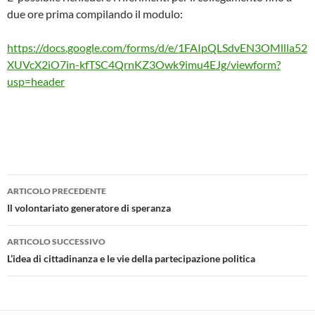
due ore prima compilando il modulo:
https://docs.google.com/forms/d/e/1FAIpQLSdvEN3OMllla52
XUVcX2iO7in-kfTSC4QrnKZ3Owk9imu4EJg/viewform?
usp=header
Navigazione
ARTICOLO PRECEDENTE
articolo
Il volontariato generatore di speranza
ARTICOLO SUCCESSIVO
L’idea di cittadinanza e le vie della partecipazione politica