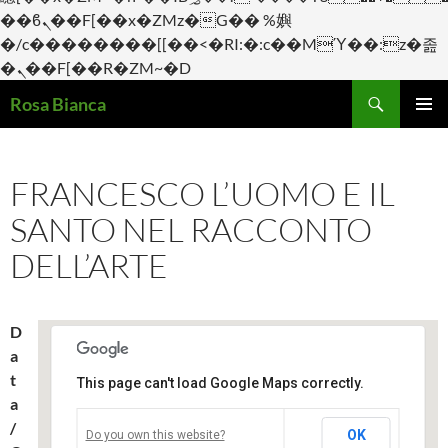
��ϐܢ��F[��x�ZMz�G�� %嬩
�/c��������[[��<�RI:�:c��MΎ��:z�졾
�ܢ��F[��R�ZM~�D
Cerca
Rosa Bianca
VAI
Me
AL
CONTENUTO
prin
FRANCESCO L’UOMO E IL
SANTO NEL RACCONTO
DELL’ARTE
D
a
t
This page can't load Google Maps correctly.
a
Villapizzone
/
OK
Do you own this website?