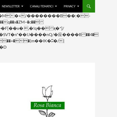
NEWSLETTER
CANALI TEMATICI
PRIVACY
q��x�ZM~�
c��
F[��R�ZM~�D