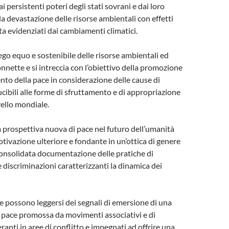
 persistenti poteri degli stati sovrani e dai loro
a devastazione delle risorse ambientali con effetti
ta evidenziati dai cambiamenti climatici.
iego equo e sostenibile delle risorse ambientali ed
onnette e si intreccia con l’obiettivo della promozione
to della pace in considerazione delle cause di
ucibili alle forme di sfruttamento e di appropriazione
ivello mondiale.
a prospettiva nuova di pace nel futuro dell’umanità
tivazione ulteriore e fondante in un’ottica di genere
consolidata documentazione delle pratiche di
e discriminazioni caratterizzanti la dinamica dei
le possono leggersi dei segnali di emersione di una
 pace promossa da movimenti associativi e di
anti in aree di conflitto e impegnati ad offrire una