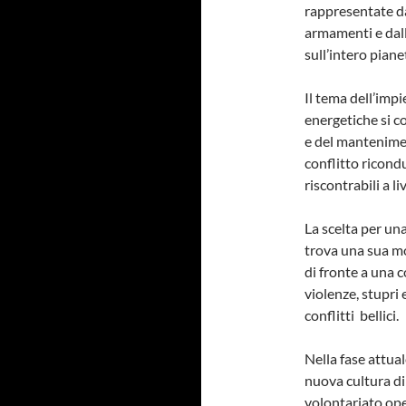
rappresentate dai
armamenti e dall
sull’intero piane
Il tema dell’imp
energetiche si c
e del mantenimen
conflitto ricond
riscontrabili a l
La scelta per un
trova una sua mo
di fronte a una 
violenze, stupri 
conflitti bellici.
Nella fase attua
nuova cultura di
volontariato oper