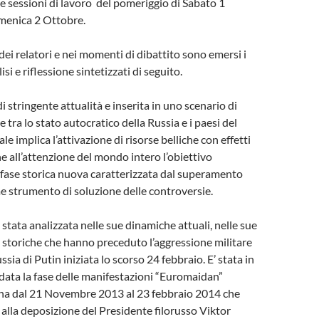
e sessioni di lavoro del pomeriggio di Sabato 1
menica 2 Ottobre.
dei relatori e nei momenti di dibattito sono emersi i
isi e riflessione sintetizzati di seguito.
di stringente attualità e inserita in uno scenario di
tra lo stato autocratico della Russia e i paesi del
 implica l’attivazione di risorse belliche con effetti
e all’attenzione del mondo intero l’obiettivo
a fase storica nuova caratterizzata dal superamento
e strumento di soluzione delle controversie.
è stata analizzata nelle sue dinamiche attuali, nelle sue
si storiche che hanno preceduto l’aggressione militare
ssia di Putin iniziata lo scorso 24 febbraio. E’ stata in
rdata la fase delle manifestazioni “Euromaidan”
aina dal 21 Novembre 2013 al 23 febbraio 2014 che
lla deposizione del Presidente filorusso Viktor