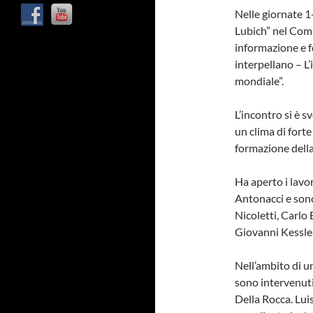
Nelle giornate 
Lubich” nel Comu
informazione e fo
interpellano – L
mondiale”.
L’incontro si è s
un clima di forte
formazione della
Ha aperto i lavo
Antonacci e sono
Nicoletti, Carlo
Giovanni Kessler,
Nell’ambito di 
sono intervenuti
Della Rocca. Lui