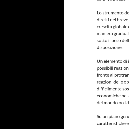
Lo strumento del
diretti nel brev
crescita globale
maniera graduale
sotto il peso del
disposizione.
Un elemento di i
possibili reazion
fronte al protrar
reazioni delle o
difficilmente so
economiche nei c
del mondo occid
Su un piano gene
caratteristiche e