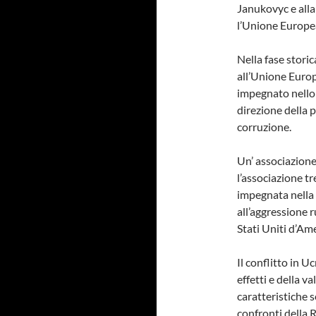
Janukovyc e alla
l’Unione Europe
Nella fase stori
all’Unione Euro
impegnato nello 
direzione della 
corruzione.
Un’ associazione
l’associazione t
impegnata nella 
all’aggressione r
Stati Uniti d’Am
Il conflitto in U
effetti e della 
caratteristiche s
confronti della R