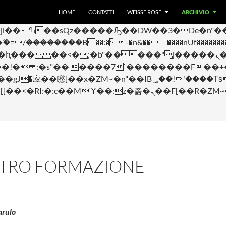
VAI AL CONTENUTO
 ��x�;�-
HOME
CONTATTI
WEISSE ROSE
ARCHIVIO
��������B��:�-�n&������nUf���������
��ϐܢ��F[��x�ZMz�G�� %嬩�/c��������[[��<�RI:�:c��MΎ��:z�졾�ܢ��
TRO FORMAZIONE
arulo