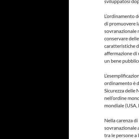
sviluppatosi do
L’ordinamento de
di promuovere la
sovranazionale m
conservare delle 
caratteristiche d
affermazione di u
un bene pubblico
L’esemplificazion
ordinamento è da
Sicurezza delle 
nell’ordine mond
mondiale (USA, R
Nella carenza di
sovranazionale a
tra le persone a 