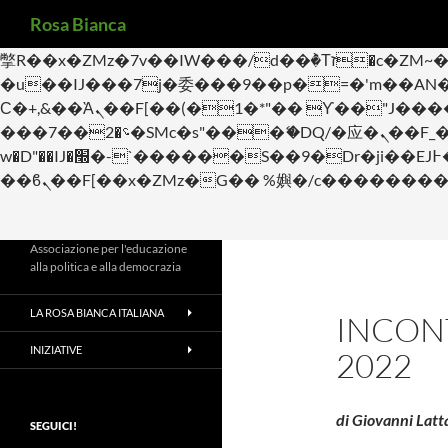
Cerca
b�>j��)΄��!P�����ԫ��&���;�"k��B�޶�}��������p�SVT�(w��ę��!j������
Rosa Bianca
m��@J����nQ+���պ��כ��7�Ma�jf��J��ͱ4j���Ѳ�
撆R��x�ZMz�7v��IW���/d��ٞ�Тז�c�ZM~�ji�� ߒ��sQz�����Ԡ��DW��3�De�n"��M�+/��������B��:�-
�u��IJ���7j�委���9��p�=�'m��AN�ޭ�=/
Ϲ�+,&��Ὰܢ��F[��(�1�*"�� ϒ��"J����ԧ�����<�;�b"�� ���"j�����ܢ��F[��x� ,�!q�� қ�*]/
���؝�2��7�SMc�s"���ޭ�DQ/�应�ܢ��F_��!� :�s"�� ����7`��������F��+�SVT�n"��IJ����nQ/�应����B ��4�
w�D"��IJ�׭�-`������S��9�Dr�ji��EJ߅��gJ�应��矁[��x�ZM~�n"��IB؃��!'����Тѕ��+��(m��IK�ʭ�/|
Associazione per l'educazione
alla politica e alla democrazia
LA ROSA BIANCA ITALIANA
INCON
INIZIATIVE
2022
di Giovanni Latt
SEGUICI!