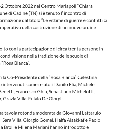
1-2 Ottobre 2022 nel Centro Mariapoli “Chiara
ne di Cadine (TN) si è tenuto l’ incontro di
rmazione dal titolo “Le vittime di guerre e conflitti ci
’imperativo della costruzione di un nuovo ordine
volto con la partecipazione di circa trenta persone in
 condivisione nella tradizione delle scuole di
 “Rosa Bianca”.
ri la Co-Presidente della “Rosa Bianca” Celestina
 intervenuti come relatori Danilo Elia, Michele
 Benetti, Francesco Ghia, Sebastiano Michelotti,
 Grazia Villa, Fulvio De Giorgi.
una tavola rotonda moderata da Giovanni Lattarulo
 Sara Villa, Giorgio Gomel, Haifa Alsakkaf e Paolo
sa Broli e Milena Mariani hanno introdotto e