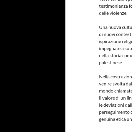
testimonianza fo
delle violenze.
Una nuova cultur
di nuovi contesti
ispirazione reli
impegnate a supe
nella storia come
palestinese.
Nella costruzion
venire svolta dal
mondo chiamate a
il valore di un l
le deviazioni dal
perseguimento di
genuina etica un