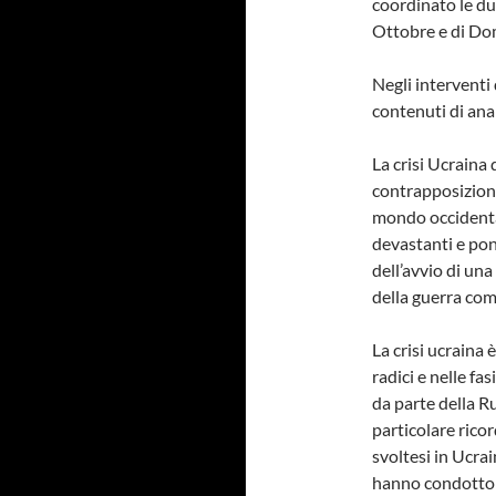
coordinato le du
Ottobre e di Do
Negli interventi 
contenuti di anal
La crisi Ucraina 
contrapposizione 
mondo occidentale
devastanti e pon
dell’avvio di un
della guerra com
La crisi ucraina 
radici e nelle fa
da parte della Ru
particolare rico
svoltesi in Ucr
hanno condotto a