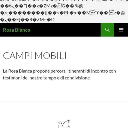
��ϐܢ��F[��x�ZMz�G�� %嬩
�/c��������[[��<�RI:�:c��MΎ��:z�졾
�ܢ��F[��R�ZM~�D
Cerca
Rosa Bianca
VAI
Me
AL
CONTENUTO
prin
CAMPI MOBILI
La Rosa Bianca propone percorsi itineranti di incontro con
testimoni del nostro tempo e di condivisione.