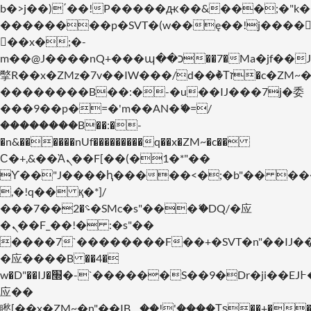
b�>j��)΄��!P�����ԫ��&���;�"k��B�
��������p�SVT�(w��ę��!j����
��x�;�-
m��@J����nQ+���պ��כ��7�Ma�jf��J��ͱ4j���Ѳ�
撆R��x�ZMz�7v��IW���/d��ٞ�Тז�c�ZM~�ji�� ߒ��sQz�����Ԡ��DW��3�De�n"��M�+/
��������B��:�-�u��IJ���7j�委
���9��p�=�'m��AN�ޭ�=/
��������B��:�-
�n&������nUf���������q��x�ZM~�
c��
Ϲ�+,&��Ὰܢ��F[��(�1�*"��
ϒ��"J����ԧ�����<�;�b"�� ���"j���
,�!q�� қ�*]/
���؝�2��7�SMc�s"���ޭ�DQ/�应
�ܢ��F_��!� :�s"��
����7`��������F��+�SVT�n"��IJ�
�应����B ��4�
w�D"��IJ�׭�-`������S��9�Dr�ji��EJ߅��gJ�
应��
矁[��x�ZM~�n"��IB؃��!'����Тѕ��+��(m��IK�ʭ�/|