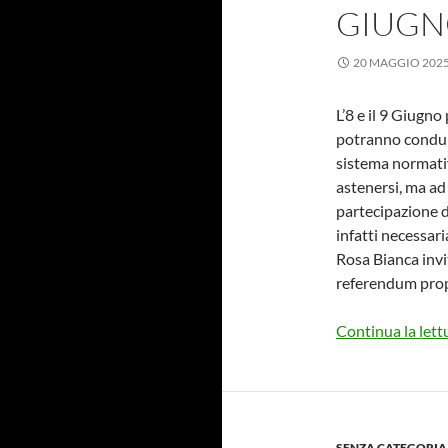
GIUGN
20 MAGGIO 202
L’8 e il 9 Giugn
potranno condur
sistema normativ
astenersi, ma ad 
partecipazione d
infatti necessari
Rosa Bianca invi
referendum prop
Continua la lett
SENZA CATEGORIA