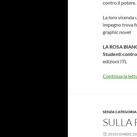
contro il potere.
La loro vicenda 
impegno trova fo
graphic novel
LA ROSA BIAN
Studenti contro
edizioni ITL
Continua la lett
SENZA CATEGORIA
SULLA 
20 DICEMBRE 20