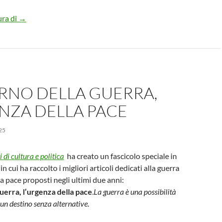
Il papa del Vangelo. La nostra Rosa Bianca di gratitudine a F
ura di
→
ORNO DELLA GUERRA,
NZA DELLA PACE
25
 di cultura e politica
ha creato un fascicolo speciale in
in cui ha raccolto i migliori articoli dedicati alla guerra
lla pace proposti negli ultimi due anni:
 guerra, l’urgenza della pace
.
La guerra è una possibilità
un destino senza alternative.