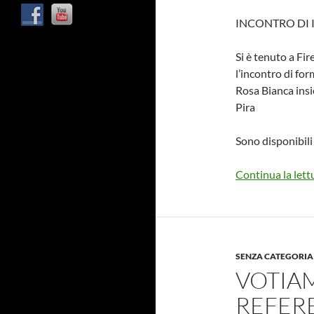
INCONTRO DI
Si è tenuto a Fi
l’incontro di fo
Rosa Bianca insi
Pira
Sono disponibili 
Continua la lett
SENZA CATEGORIA
VOTIAM
REFERE