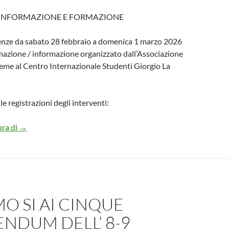
 INFORMAZIONE E FORMAZIONE
renze da sabato 28 febbraio a domenica 1 marzo 2026
rmazione / informazione organizzato dall’Associazione
eme al Centro Internazionale Studenti Giorgio La
le registrazioni degli interventi:
Verso un nuovo ordine globale
ura di
→
O SI AI CINQUE
NDUM DELL’ 8-9