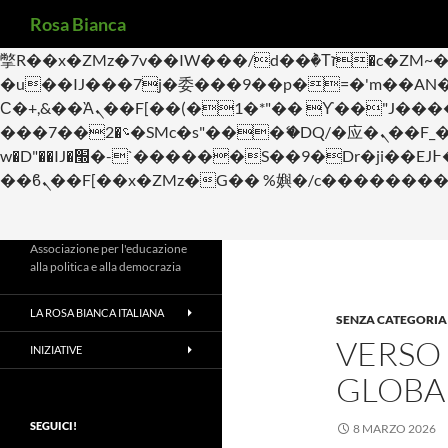
Cerca
b�>j��)΄��!P�����ԫ��&���;�"k��B�޶�}��������p�SVT�(w��ę��!j������
Rosa Bianca
m��@J����nQ+���պ��כ��7�Ma�jf��J��ͱ4j���Ѳ�
撆R��x�ZMz�7v��IW���/d��ٞ�Тז�c�ZM~�ji�� ߒ��sQz�����Ԡ��DW��3�De�n"��M�+/��������B��:�-
�u��IJ���7j�委���9��p�=�'m��AN�ޭ�=/
Ϲ�+,&��Ὰܢ��F[��(�1�*"�� ϒ��"J����ԧ�����<�;�b"�� ���"j�����ܢ��F[��x� ,�!q�� қ�*]/
���؝�2��7�SMc�s"���ޭ�DQ/�应�ܢ��F_��!� :�s"�� ����7`��������F��+�SVT�n"��IJ����nQ/�应����B ��4�
w�D"��IJ�׭�-`������S��9�Dr�ji��EJ߅��gJ�应��矁[��x�ZM~�n"��IB؃��!'����Тѕ��+��(m��IK�ʭ�/|
Associazione per l'educazione
alla politica e alla democrazia
LA ROSA BIANCA ITALIANA
SENZA CATEGORIA
VERSO
INIZIATIVE
GLOBA
SEGUICI!
8 MARZO 2026