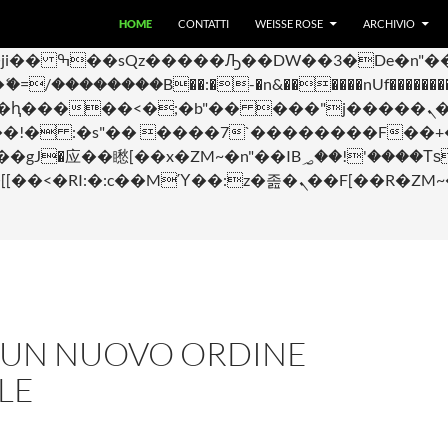
VAI AL CONTENUTO
 ��x�;�-
HOME
CONTATTI
WEISSE ROSE
ARCHIVIO
��������B��:�-�n&������nUf���������
��ϐܢ��F[��x�ZMz�G�� %嬩�/c��������[[��<�RI:�:c��MΎ��:z�졾�ܢ��
 UN NUOVO ORDINE
LE