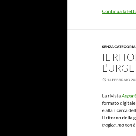
Continua la lett
SENZA CATEGORIA
IL RIT
L’URGE
14 FEBBRAIO 20
La rivista
Appunti
formato digitale 
e alla ricerca de
Il ritorno della
tragica, ma non è 