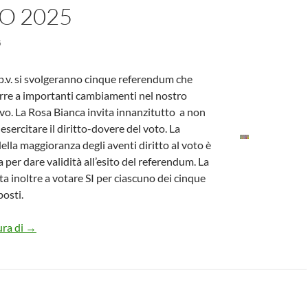
O 2025
5
o p.v. si svolgeranno cinque referendum che
re a importanti cambiamenti nel nostro
o. La Rosa Bianca invita innanzitutto a non
esercitare il diritto-dovere del voto. La
ella maggioranza degli aventi diritto al voto è
a per dare validità all’esito del referendum. La
ta inoltre a votare SI per ciascuno dei cinque
osti.
VOTIAMO SI AI CINQUE REFERENDUM DELL’ 8-9 GIUGN
ura di
→