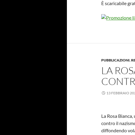
È scaricabile gr
PUBBLICAZIONI
,
R
LA ROS
CONTR
13 FEBBRAIO 20
La Rosa Bianca, 
contro il nazismo
diffondendo vola