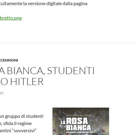
atuitamente la versione digitale dalla pagina
ECENSIONI
A BIANCA, STUDENTI
O HITLER
25
un gruppo di studenti
, sfida il regime
ntini “sovversivi”