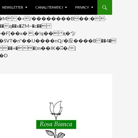
NEWSLETTER
CANALI TEMATICI
PRIVACY
q��x�ZM~�
c��
F[��R�ZM~�D