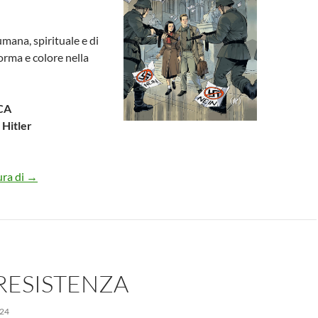
umana, spirituale e di
rma e colore nella
CA
 Hitler
La Rosa Bianca, studenti contro Hitler
ura di
→
RESISTENZA
24