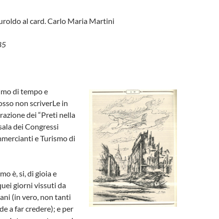
uroldo al card. Carlo Maria Martini
85
imo di tempo e
sso non scriverLe in
razione dei “Preti nella
 sala dei Congressi
mercianti e Turismo di
mo è, si, di gioia e
uei giorni vissuti da
iani (in vero, non tanti
de a far credere); e per