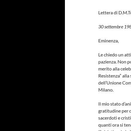
Lettera di D.M.T
30 settembre 19
Eminenza,
Le chiedo un att
pazienza. Non po
merito alla celeb
Resistenza” alla
dell’Unione Com
Milano.
Il mio stato d’ani
gratitudine per q
sacerdoti e crist
quanti ora si ten