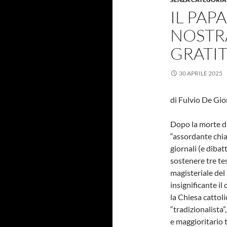
IL PAP
NOSTRA
GRATI
30 APRILE 2025
di Fulvio De Gio
Dopo la morte di 
“assordante chia
giornali (e dibatt
sostenere tre tes
magisteriale del
insignificante il
la Chiesa cattoli
“tradizionalista”
e maggioritario tr