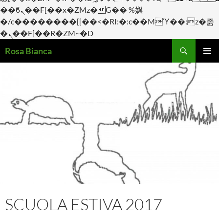
��ϐܢ��F[��x�ZMz�G�� %嬩
�/c��������[[��<�RI:�:c��MΎ��:z�졾
�ܢ��F[��R�ZM~�D
Cerca
Rosa Bianca
VAI
Me
AL
CONTENUTO
prin
SCUOLA ESTIVA 2017