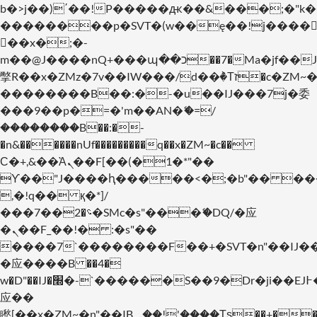
b�>j��)΄��!P�����ԫ��&���;�"k��B�
��������p�SVT�(w��ę��!j����
��x�;�-
m��@J����nQ+���պ��כ��7�Ma�jf��J��ͱ4j���Ѳ�
撆R��x�ZMz�7v��IW���/d��ٞ�Тז�c�ZM~�ji�� ߒ��sQz�����Ԡ��DW��3�De�n"��M�+/
��������B��:�-�u��IJ���7j�委
���9��p�=�'m��AN�ޭ�=/
��������B��:�-
�n&������nUf���������q��x�ZM~�
c��
Ϲ�+,&��Ὰܢ��F[��(�1�*"��
ϒ��"J����ԧ�����<�;�b"�� ���"j���
,�!q�� қ�*]/
���؝�2��7�SMc�s"���ޭ�DQ/�应
�ܢ��F_��!� :�s"��
����7`��������F��+�SVT�n"��IJ�
�应����B ��4�
w�D"��IJ�׭�-`������S��9�Dr�ji��EJ߅��gJ�
应��
矁[��x�ZM~�n"��IB؃��!'����Тѕ��+��(m��IK�ʭ�/|