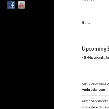
Italia
Upcoming 
<li>No events in
Navigazi
ARTICOLO PRECED
articolo
Ambrosianeum
ARTICOLO SUCCES
monastero di Cam