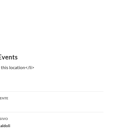
Events
 this location</li>
one
ENTE
SIVO
aldoli