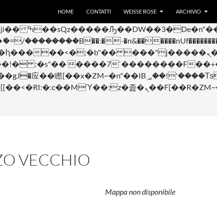
VAI AL CONTENUTO
 ��x�;�-
HOME
CONTATTI
WEISSE ROSE
ARCHIVIO
��������B��:�-�n&������nUf���������
��ϐܢ��F[��x�ZMz�G�� %嬩�/c��������[[��<�RI:�:c��MΎ��:z�졾�ܢ��
ZO VECCHIO
Mappa non disponibile