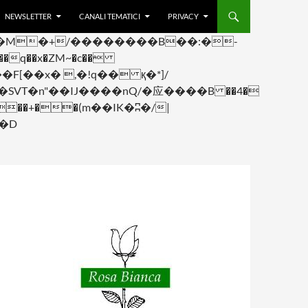
NEWSLETTER
CANALI TEMATICI
PRIVACY
q��x�ZM~�
c��
F[��R�ZM~�D