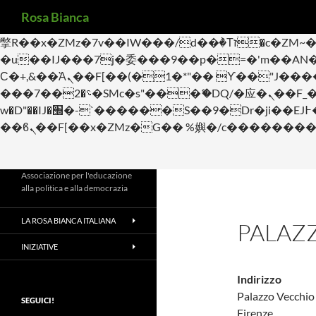
Cerca
b�>j��)΄��!P�����ԫ��&���;�"k��B�޶�}��������p�SVT�(w��ę��!j������
Rosa Bianca
m��@J����nQ+���պ��כ��7�Ma�jf��J��ͱ4j���Ѳ�
撆R��x�ZMz�7v��IW���/d��ٞ�Тז�c�ZM~�ji�� ߒ��sQz�����Ԡ��DW��3�De�n"��M�+/��������B��:�-
�u��IJ���7j�委���9��p�=�'m��AN�ޭ�=/
Ϲ�+,&��Ὰܢ��F[��(�1�*"�� ϒ��"J����ԧ�����<�;�b"�� ���"j�����ܢ��F[��x� ,�!q�� қ�*]/
���؝�2��7�SMc�s"���ޭ�DQ/�应�ܢ��F_��!� :�s"�� ����7`��������F��+�SVT�n"��IJ����nQ/�应����B ��4�
w�D"��IJ�׭�-`������S��9�Dr�ji��EJ߅��gJ�应��矁[��x�ZM~�n"��IB؃��!'����Тѕ��+��(m��IK�ʭ�/|
Associazione per l'educazione
alla politica e alla democrazia
LA ROSA BIANCA ITALIANA
PALAZ
INIZIATIVE
Indirizzo
Palazzo Vecchio
SEGUICI!
Firenze