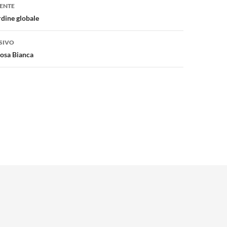
one
ENTE
dine globale
SIVO
Rosa Bianca