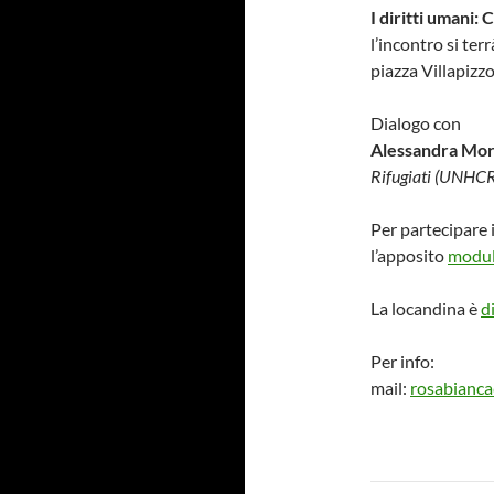
I diritti umani
l’incontro si ter
piazza Villapizz
Dialogo con
Alessandra Mor
Rifugiati (UNHCR
Per partecipare 
l’apposito
modu
La locandina è
d
Per info:
mail:
rosabianc