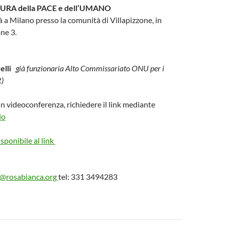
: CURA della PACE e dell’UMANO
rà a Milano presso la comunità di Villapizzone, in
one 3.
elli
già funzionaria Alto Commissariato ONU per i
)
in videoconferenza, richiedere il link mediante
lo
isponibile al link
a@rosabianca.org
tel: 331 3494283