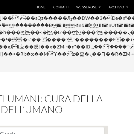
VAI AL CONTENUTO
 ��x�;�-
HOME
CONTATTI
WEISSE ROSE
ARCHIVIO
��������B��:�-�n&������nUf���������
��ϐܢ��F[��x�ZMz�G�� %嬩�/c��������[[��<�RI:�:c��MΎ��:z�졾�ܢ��
TTI UMANI: CURA DELLA
E DELL’UMANO