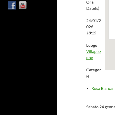
Ora
Date(s)
-
24/01/2
026
18:15
Luogo
Villapizz
one
Categor
ie
Rosa Bianca
Sabato 24 genna