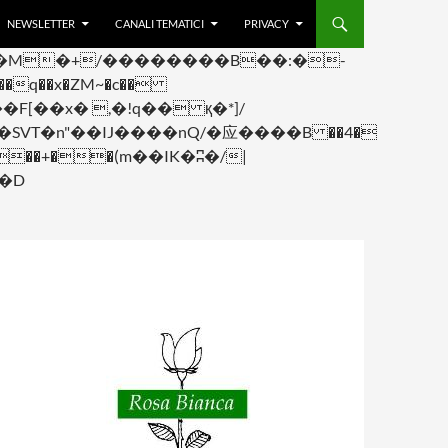
NEWSLETTER
CANALI TEMATICI
PRIVACY
q��x�ZM~�
c��
F[��R�ZM~�D