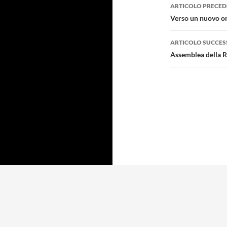
Navigazi
ARTICOLO PRECED
articolo
Verso un nuovo or
ARTICOLO SUCCES
Assemblea della 