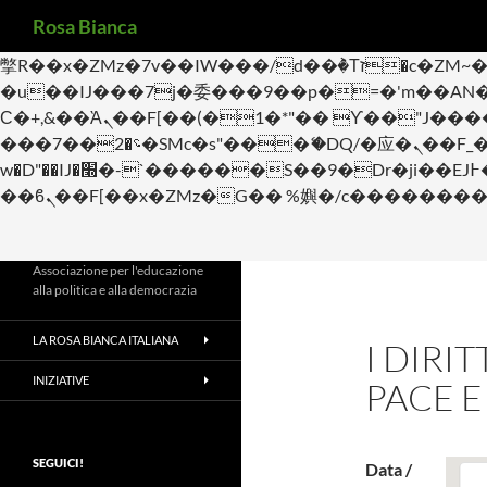
Cerca
b�>j��)΄��!P�����ԫ��&���;�"k��B�޶�}��������p�SVT�(w��ę��!j������
Rosa Bianca
m��@J����nQ+���պ��כ��7�Ma�jf��J��ͱ4j���Ѳ�
撆R��x�ZMz�7v��IW���/d��ٞ�Тז�c�ZM~�ji�� ߒ��sQz�����Ԡ��DW��3�De�n"��M�+/��������B��:�-
�u��IJ���7j�委���9��p�=�'m��AN�ޭ�=/
Ϲ�+,&��Ὰܢ��F[��(�1�*"�� ϒ��"J����ԧ�����<�;�b"�� ���"j�����ܢ��F[��x� ,�!q�� қ�*]/
���؝�2��7�SMc�s"���ޭ�DQ/�应�ܢ��F_��!� :�s"�� ����7`��������F��+�SVT�n"��IJ����nQ/�应����B ��4�
w�D"��IJ�׭�-`������S��9�Dr�ji��EJ߅��gJ�应��矁[��x�ZM~�n"��IB؃��!'����Тѕ��+��(m��IK�ʭ�/|
Associazione per l'educazione
alla politica e alla democrazia
LA ROSA BIANCA ITALIANA
I DIRI
INIZIATIVE
PACE 
SEGUICI!
Data /