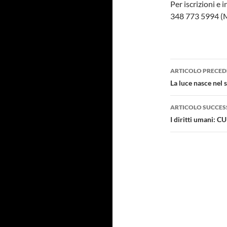
Per iscrizioni e
348 773 5994 (M
Navigazi
ARTICOLO PRECED
articolo
La luce nasce nel 
ARTICOLO SUCCES
I diritti umani: 