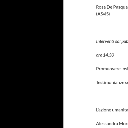
Rosa De Pasquale
(ASviS)
Interventi dal pub
ore 14.30
Promuovere insi
Testimonianze su
L’azione umanitar
Alessandra Morel