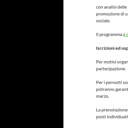
con analisi dell
promozione di un
sociale.
Il programma
è 
Iscrizioni ed osp
Per motivi organi
partecipazione.
Per i pernotti s
potranno garanti
marzo.
La prenotazione 
posti individuati