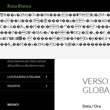
Cerca
b�>j��)΄��!P�����ԫ��&���;�"k��B�޶�}��������p�SVT�(w��ę��!j������
Rosa Bianca
m��@J����nQ+���պ��כ��7�Ma�jf��J��ͱ4j���Ѳ�
撆R��x�ZMz�7v��IW���/d��ٞ�Тז�c�ZM~�ji�� ߒ��sQz�����Ԡ��DW��3�De�n"��M�+/��������B��:�-
�u��IJ���7j�委���9��p�=�'m��AN�ޭ�=/
Ϲ�+,&��Ὰܢ��F[��(�1�*"�� ϒ��"J����ԧ�����<�;�b"�� ���"j�����ܢ��F[��x� ,�!q�� қ�*]/
���؝�2��7�SMc�s"���ޭ�DQ/�应�ܢ��F_��!� :�s"�� ����7`��������F��+�SVT�n"��IJ����nQ/�应����B ��4�
w�D"��IJ�׭�-`������S��9�Dr�ji��EJ߅��gJ�应��矁[��x�ZM~�n"��IB؃��!'����Тѕ��+��(m��IK�ʭ�/|
Associazione per l'educazione
alla politica e alla democrazia
LA ROSA BIANCA ITALIANA
VERSO
INIZIATIVE
GLOBA
SEGUICI!
Data / Ora