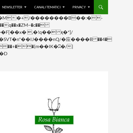
NEWSLETTER
CANALI TEMATICI
PRIVACY
q��x�ZM~�
c��
F[��R�ZM~�D