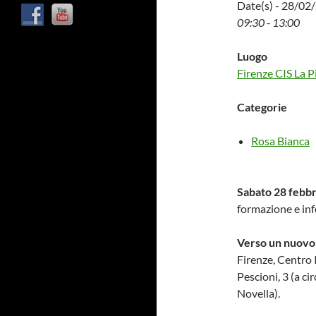
Date(s) - 28/02
09:30 - 13:00
Luogo
Firenze CIS La P
Categorie
Rosa Bianca
Sabato 28 febb
formazione e in
Verso un nuovo 
Firenze, Centro 
Pescioni, 3 (a ci
Novella).