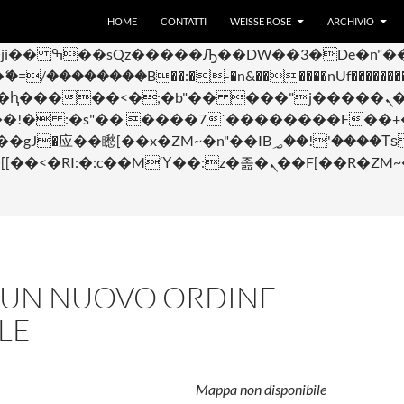
VAI AL CONTENUTO
 ��x�;�-
HOME
CONTATTI
WEISSE ROSE
ARCHIVIO
��������B��:�-�n&������nUf���������
��ϐܢ��F[��x�ZMz�G�� %嬩�/c��������[[��<�RI:�:c��MΎ��:z�졾�ܢ��
 UN NUOVO ORDINE
LE
Mappa non disponibile