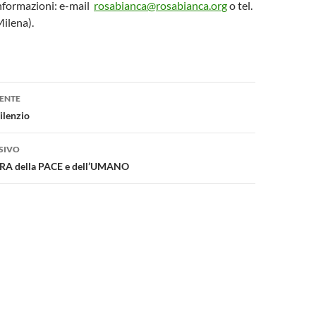
 informazioni: e-mail
rosabianca@rosabianca.org
o tel.
ilena).
one
ENTE
silenzio
SIVO
CURA della PACE e dell’UMANO