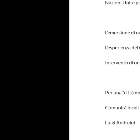
Nazioni Unite pe
L’emersione di nu
L’esperienza del
Intervento di un
Per una “città 
Comunità locali 
Luigi Andreini –