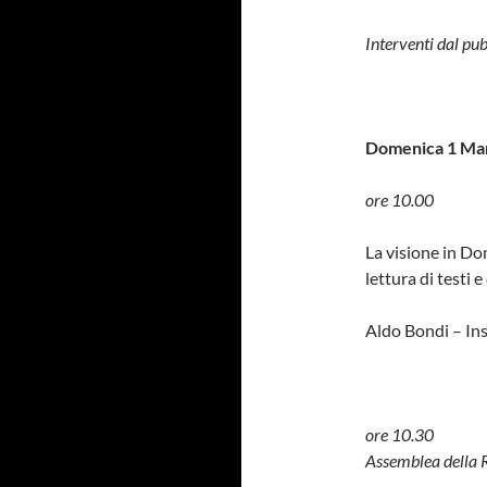
Interventi dal pub
Domenica 1 Ma
ore 10.00
La visione in Don
lettura di testi 
Aldo Bondi – Ins
ore 10.30
Assemblea della 