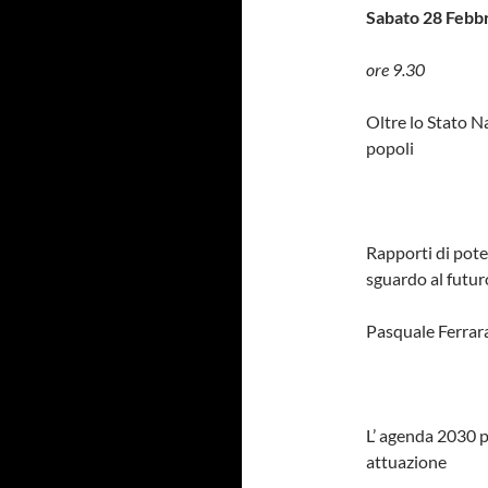
Sabato 28 Febb
ore 9.30
Oltre lo Stato Na
popoli
Rapporti di poter
sguardo al futur
Pasquale Ferrar
L’ agenda 2030 p
attuazione