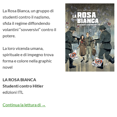
La Rosa Bianca, un gruppo di
studenti contro il nazismo,
sfida il regime diffondendo
volantini “sovversivi” contro il
potere.
La loro vicenda umana,
spirituale e di impegno trova
forma e colore nella graphic
novel
LA ROSA BIANCA
Studenti contro Hitler
edizioni ITL
La Rosa Bianca, studenti contro Hitler
Continua la lettura di
→