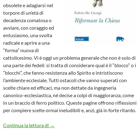
obsolete e adagiarsi nel
torpore di un’età di
decadenza comatosa o
avviare, con coraggio ed
entusiasmo, una svolta
radicale e aprire a una
“forma” nuova di
cattolicesimo. Vi è oggi un problema generale che non è solo di
una parte dei fedeli: si tratta di considerare qual è il “blocco” o i
“blocchi”, che fanno resistenza allo Spirito e intristiscono
l’ambiente ecclesiale. Tutti ostacoli che vanno superati con
scelte chiare ed efficaci, ma non dettate da ingegneria
canonico-ecclesiastica, né decise a colpi di maggioranza, come
in un braccio di ferro politico. Queste pagine offrono riflessioni
per compiere scelte ormai ineludibili e, anzi, già in forte ritardo.
Riformare la Chiesa
Continua la lettura di
→