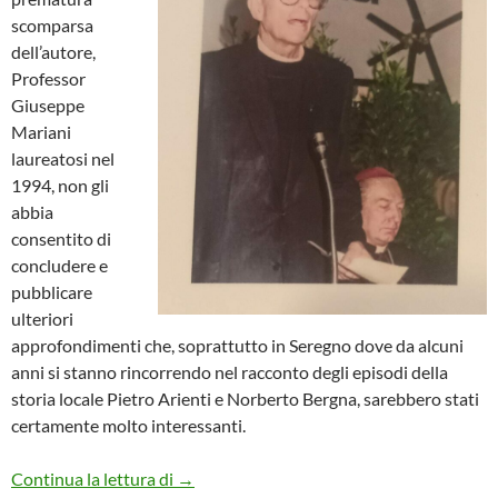
scomparsa
dell’autore,
Professor
Giuseppe
Mariani
laureatosi nel
1994, non gli
abbia
consentito di
concludere e
pubblicare
ulteriori
approfondimenti che, soprattutto in Seregno dove da alcuni
anni si stanno rincorrendo nel racconto degli episodi della
storia locale Pietro Arienti e Norberto Bergna, sarebbero stati
certamente molto interessanti.
Storia di un prete partigiano
Continua la lettura di
→