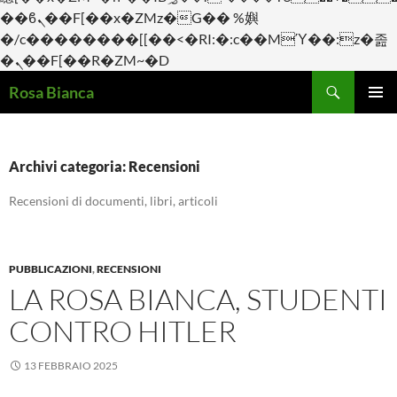
��ϐܢ��F[��x�ZMz�G�� %嬩
�/c��������[[��<�RI:�:c��MΎ��:z�졾
�ܢ��F[��R�ZM~�D
Cerca
Rosa Bianca
VAI
Me
AL
CONTENUTO
prin
Archivi categoria: Recensioni
Recensioni di documenti, libri, articoli
PUBBLICAZIONI
,
RECENSIONI
LA ROSA BIANCA, STUDENTI
CONTRO HITLER
13 FEBBRAIO 2025