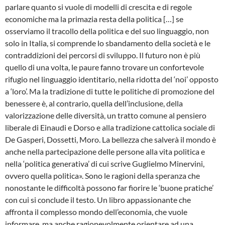
parlare quanto si vuole di modelli di crescita e di regole
economiche ma la primazia resta della politica […] se
osserviamo il tracollo della politica e del suo linguaggio, non
solo in Italia, si comprende lo sbandamento della società e le
contraddizioni dei percorsi di sviluppo. Il futuro non è più
quello di una volta, le paure fanno trovare un confortevole
rifugio nel linguaggio identitario, nella ridotta del ‘noi’ opposto
a ‘loro’. Ma la tradizione di tutte le politiche di promozione del
benessere è, al contrario, quella dell’inclusione, della
valorizzazione delle diversità, un tratto comune al pensiero
liberale di Einaudi e Dorso e alla tradizione cattolica sociale di
De Gasperi, Dossetti, Moro. La bellezza che salverà il mondo è
anche nella partecipazione delle persone alla vita politica e
nella ‘politica generativa’ di cui scrive Guglielmo Minervini,
ovvero quella politica». Sono le ragioni della speranza che
nonostante le difficoltà possono far fiorire le ‘buone pratiche’
con cui si conclude il testo. Un libro appassionante che
affronta il complesso mondo dell’economia, che vuole
informare, ma anche ragionevolmente orientare ad una