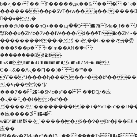
b�>j��)΄��!P�����ԫ��&���;�"k��B�
��������p�SVT�(w��ę��!j����
��x�;�-
m��@J����nQ+���պ��כ��7�Ma�jf��J��ͱ4j���Ѳ�
撆R��x�ZMz�7v��IW���/d��ٞ�Тז�c�ZM~�ji�� ߒ��sQz�����Ԡ��DW��3�De�n"��M�+/
��������B��:�-�u��IJ���7j�委
���9��p�=�'m��AN�ޭ�=/
��������B��:�-
�n&������nUf���������q��x�ZM~�
c��
Ϲ�+,&��Ὰܢ��F[��(�1�*"��
ϒ��"J����ԧ�����<�;�b"�� ���"j���
,�!q�� қ�*]/
���؝�2��7�SMc�s"���ޭ�DQ/�应
�ܢ��F_��!� :�s"��
����7`��������F��+�SVT�n"��IJ�
�应����B ��4�
w�D"��IJ�׭�-`������S��9�Dr�ji��EJ߅��gJ�
应��
矁[��x�ZM~�n"��IB؃��!'����Тѕ��+��(m��IK�ʭ�/|