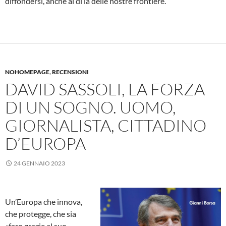
diffondersi, anche al di là delle nostre frontiere.
NOHOMEPAGE
,
RECENSIONI
DAVID SASSOLI, LA FORZA
DI UN SOGNO. UOMO,
GIORNALISTA, CITTADINO
D’EUROPA
24 GENNAIO 2023
Un’Europa che innova,
che protegge, che sia
«faro grazie al suo