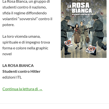
La Rosa Bianca, un gruppo di
studenti contro il nazismo,
sfida il regime diffondendo
volantini “sovversivi” contro il
potere.
La loro vicenda umana,
spirituale e di impegno trova
forma e colore nella graphic
novel
LA ROSA BIANCA
Studenti contro Hitler
edizioni ITL
La Rosa Bianca, studenti contro Hitler
Continua la lettura di
→