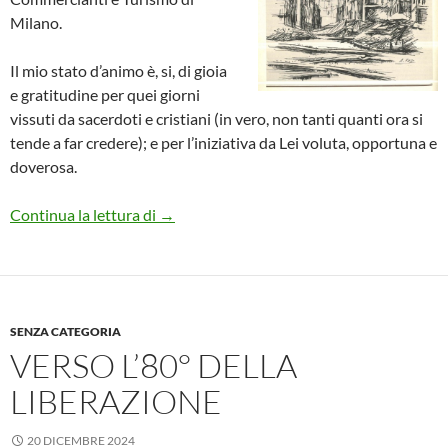
Milano.
Il mio stato d’animo è, si, di gioia
e gratitudine per quei giorni
vissuti da sacerdoti e cristiani (in vero, non tanti quanti ora si
tende a far credere); e per l’iniziativa da Lei voluta, opportuna e
doverosa.
Sulla Resistenza
Continua la lettura di
→
SENZA CATEGORIA
VERSO L’80° DELLA
LIBERAZIONE
20 DICEMBRE 2024