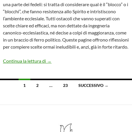
una parte dei fedeli: si tratta di considerare qual è il “blocco” o i
“blocchi”, che fanno resistenza allo Spirito e intristiscono
l’ambiente ecclesiale. Tutti ostacoli che vanno superati con
scelte chiare ed efficaci, ma non dettate da ingegneria
canonico-ecclesiastica, né decise a colpi di maggioranza, come
in un braccio di ferro politico. Queste pagine offrono riflessioni
per compiere scelte ormai ineludibili e, anzi, già in forte ritardo.
Riformare la Chiesa
Continua la lettura di
→
Navigazione
1
2
…
23
SUCCESSIVO →
articoli