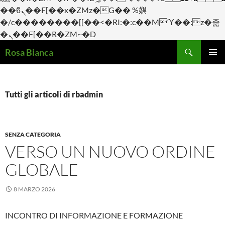
��ϐܢ��F[��x�ZMz�G�� %嬩
�/c��������[[��<�RI:�:c��MΎ��:z�졾
�ܢ��F[��R�ZM~�D
Cerca
Rosa Bianca
VAI
Me
AL
CONTENUTO
prin
Tutti gli articoli di rbadmin
SENZA CATEGORIA
VERSO UN NUOVO ORDINE
GLOBALE
8 MARZO 2026
INCONTRO DI INFORMAZIONE E FORMAZIONE