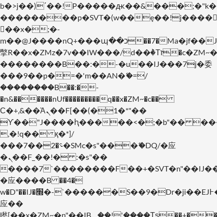
b�>j��)΄��!P�����ԫ��&���;�"k��B�
��������p�SVT�(w��ę��!j����
��x�;�-
m��@J����nQ+���պ��כ��7�Ma�jf��J��ͱ4j���Ѳ�
撆R��x�ZMz�7v��IW���/d��ٞ�Тז�c�ZM~�ji�� ߒ��sQz�����Ԡ��DW��3�De�n"��M�+/
��������B��:�-�u��IJ���7j�委
���9��p�=�'m��AN�ޭ�=/
��������B��:�-
�n&������nUf���������q��x�ZM~�
c��
Ϲ�+,&��Ὰܢ��F[��(�1�*"��
ϒ��"J����ԧ�����<�;�b"�� ���"j���
,�!q�� қ�*]/
���؝�2��7�SMc�s"���ޭ�DQ/�应
�ܢ��F_��!� :�s"��
����7`��������F��+�SVT�n"��IJ�
�应����B ��4�
w�D"��IJ�׭�-`������S��9�Dr�ji��EJ߅��gJ�
应��
矁[��x�ZM~�n"��IB؃��!'����Тѕ��+��(m��IK�ʭ�/|