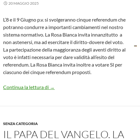
20 MAGGIO 2025
L’8 e il 9 Giugno p.v. si svolgeranno cinque referendum che
potranno condurre a importanti cambiamenti nel nostro
sistema normativo. La Rosa Bianca invita innanzitutto a
non astenersi, ma ad esercitare il diritto-dovere del voto.
La partecipazione della maggioranza degli aventi diritto al
voto è infatti necessaria per dare validità all’esito del
referendum. La Rosa Bianca invita inoltre a votare SI per
ciascuno dei cinque referendum proposti.
VOTIAMO SI AI CINQUE REFERENDUM D
Continua la lettura di
→
SENZA CATEGORIA
IL PAPA DEL VANGELO. LA