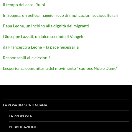
Il tempo del card. Ruini
In Spagna, un pellegrinaggio ricco di implicazioni socioculturali
Papa Leone, un inchino alla dignità dei migranti
Giuseppe Lazzati, un laico secondo il Vangelo
da Francesco a Leone – la pace necessaria
Responsabili alle elezioni!
L’esperienza comunitaria del movimento “Equipes Notre Dame”
LA ROSA BIANCA ITALIANA
LA PROPOSTA
PUBBLICAZIONI