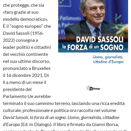
che protegge, che sia
«faro grazie al suo
modello democratico».
È il “sogno europeo” che
David Sassoli (1956-
2022) consegna a
leader politici e cittadini
del vecchio continente
nel suo ultimo discorso,
pronunciato a Bruxelles
il 16 dicembre 2021. Di
lì a meno di un mese il
presidente del
Parlamento Ue avrebbe
terminato il suo cammino terreno, lasciando una ricca eredità
culturale, professionale e politica ora raccolta nel volume
David Sassoli, la forza di un sogno. Uomo, giornalista, cittadino
d’Europa
(Ed. In Dialogo). Il libro è firmato da Gianni Borsa,