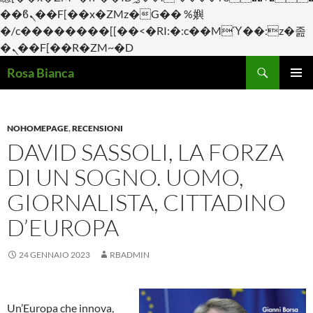
��ϐܢ��F[��x�ZMz�G�� %嬩
�/c��������[[��<�RI:�:c��MΎ��:z�졾
�ܢ��F[��R�ZM~�D
Cerca
Rosa Bianca
VAI
Me
AL
CONTENUTO
prin
NOHOMEPAGE
,
RECENSIONI
DAVID SASSOLI, LA FORZA
DI UN SOGNO. UOMO,
GIORNALISTA, CITTADINO
D’EUROPA
24 GENNAIO 2023
RBADMIN
Un’Europa che innova,