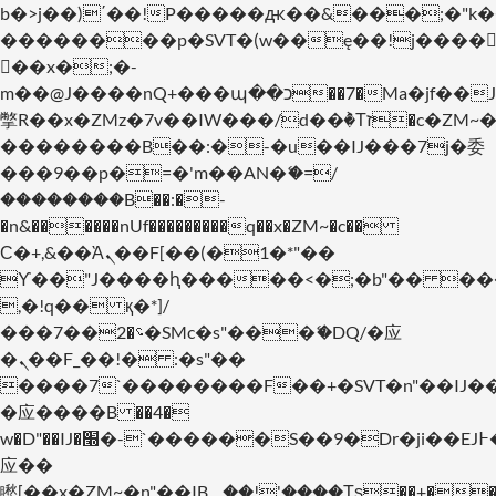
b�>j��)΄��!P�����ԫ��&���;�"k��B�
��������p�SVT�(w��ę��!j����
��x�;�-
m��@J����nQ+���պ��כ��7�Ma�jf��J��ͱ4j���Ѳ�
撆R��x�ZMz�7v��IW���/d��ٞ�Тז�c�ZM~�ji�� ߒ��sQz�����Ԡ��DW��3�De�n"��M�+/
��������B��:�-�u��IJ���7j�委
���9��p�=�'m��AN�ޭ�=/
��������B��:�-
�n&������nUf���������q��x�ZM~�
c��
Ϲ�+,&��Ὰܢ��F[��(�1�*"��
ϒ��"J����ԧ�����<�;�b"�� ���"j���
,�!q�� қ�*]/
���؝�2��7�SMc�s"���ޭ�DQ/�应
�ܢ��F_��!� :�s"��
����7`��������F��+�SVT�n"��IJ�
�应����B ��4�
w�D"��IJ�׭�-`������S��9�Dr�ji��EJ߅��gJ�
应��
矁[��x�ZM~�n"��IB؃��!'����Тѕ��+��(m��IK�ʭ�/|