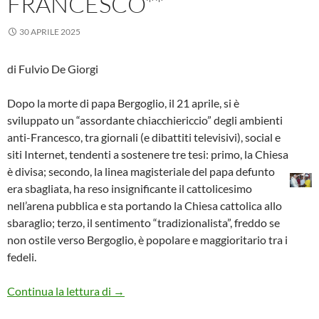
FRANCESCO**
30 APRILE 2025
di Fulvio De Giorgi
Dopo la morte di papa Bergoglio, il 21 aprile, si è
sviluppato un “assordante chiacchiericcio” degli ambienti
anti-Francesco, tra giornali (e dibattiti televisivi), social e
siti Internet, tendenti a sostenere tre tesi: primo, la Chiesa
è divisa; secondo, la linea magisteriale del papa defunto
era sbagliata, ha reso insignificante il cattolicesimo
nell’arena pubblica e sta portando la Chiesa cattolica allo
sbaraglio; terzo, il sentimento “tradizionalista”, freddo se
non ostile verso Bergoglio, è popolare e maggioritario tra i
fedeli.
Il papa del Vangelo. La nostra Rosa Bianca 
Continua la lettura di
→