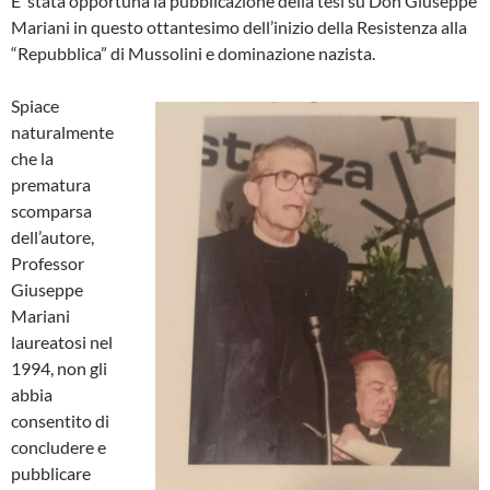
E’ stata opportuna la pubblicazione della tesi su Don Giuseppe
Mariani in questo ottantesimo dell’inizio della Resistenza alla
“Repubblica” di Mussolini e dominazione nazista.
Spiace
naturalmente
che la
prematura
scomparsa
dell’autore,
Professor
Giuseppe
Mariani
laureatosi nel
1994, non gli
abbia
consentito di
concludere e
pubblicare