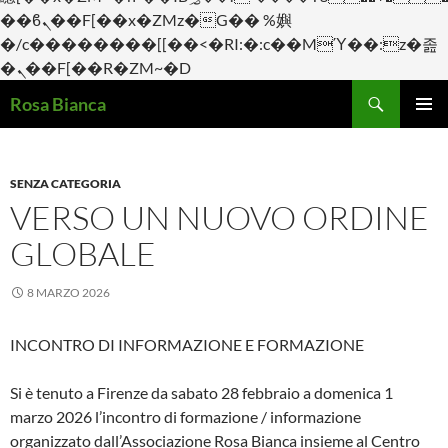
��ϐܢ��F[��x�ZMz�G�� %嬩
�/c��������[[��<�RI:�:c��MΎ��:z�졾
�ܢ��F[��R�ZM~�D
Cerca
Rosa Bianca
VAI
Me
AL
CONTENUTO
prin
SENZA CATEGORIA
VERSO UN NUOVO ORDINE
GLOBALE
8 MARZO 2026
INCONTRO DI INFORMAZIONE E FORMAZIONE
Si è tenuto a Firenze da sabato 28 febbraio a domenica 1
marzo 2026 l’incontro di formazione / informazione
organizzato dall’Associazione Rosa Bianca insieme al Centro