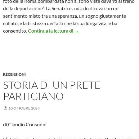
foto della Roma bombardata non si sono viste davanti al treno
della deportazione”. La Senatrice a vita lo diceva con un
sentimento misto tra una speranza, un sogno giustamente
cullato, e la tristezza dei fatti che la sua lunga vita le ha
La memoria e l’inciampo
consentito.
Continua la lettura di
→
RECENSIONI
STORIA DI UN PRETE
PARTIGIANO
10 OTTOBRE 2024
di Claudio Consonni