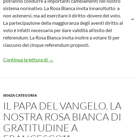
potranno condurre a importanti cambiamenti nel nostro
sistema normativo. La Rosa Bianca invita innanzitutto a
non astenersi, ma ad esercitare il diritto-dovere del voto.
La partecipazione della maggioranza degli aventi diritto al
voto è infatti necessaria per dare validità all’esito del
referendum. La Rosa Bianca invita inoltre a votare SI per
ciascuno dei cinque referendum proposti.
VOTIAMO SI AI CINQUE REFERENDUM D
Continua la lettura di
→
SENZA CATEGORIA
IL PAPA DEL VANGELO. LA
NOSTRA ROSA BIANCA DI
GRATITUDINE A