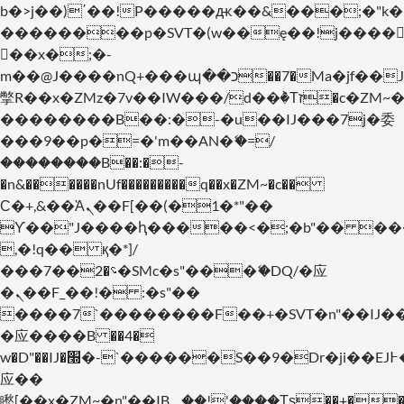
b�>j��)΄��!P�����ԫ��&���;�"k��B�
��������p�SVT�(w��ę��!j����
��x�;�-
m��@J����nQ+���պ��כ��7�Ma�jf��J��ͱ4j���Ѳ�
撆R��x�ZMz�7v��IW���/d��ٞ�Тז�c�ZM~�ji�� ߒ��sQz�����Ԡ��DW��3�De�n"��M�+/
��������B��:�-�u��IJ���7j�委
���9��p�=�'m��AN�ޭ�=/
��������B��:�-
�n&������nUf���������q��x�ZM~�
c��
Ϲ�+,&��Ὰܢ��F[��(�1�*"��
ϒ��"J����ԧ�����<�;�b"�� ���"j���
,�!q�� қ�*]/
���؝�2��7�SMc�s"���ޭ�DQ/�应
�ܢ��F_��!� :�s"��
����7`��������F��+�SVT�n"��IJ�
�应����B ��4�
w�D"��IJ�׭�-`������S��9�Dr�ji��EJ߅��gJ�
应��
矁[��x�ZM~�n"��IB؃��!'����Тѕ��+��(m��IK�ʭ�/|