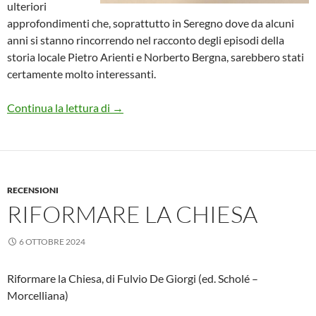
ulteriori
approfondimenti che, soprattutto in Seregno dove da alcuni
anni si stanno rincorrendo nel racconto degli episodi della
storia locale Pietro Arienti e Norberto Bergna, sarebbero stati
certamente molto interessanti.
Storia di un prete partigiano
Continua la lettura di
→
RECENSIONI
RIFORMARE LA CHIESA
6 OTTOBRE 2024
Riformare la Chiesa, di Fulvio De Giorgi (ed. Scholé –
Morcelliana)