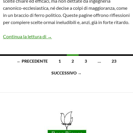
scelte chiare ed efficaci, ma non dettate da ingegneria
canonico-ecclesiastica, né decise a colpi di maggioranza, come
in un braccio di ferro politico. Queste pagine offrono riflessioni
per compiere scelte ormai ineludibili e, anzi, già in forte ritardo.
Riformare la Chiesa
Continua la lettura di
→
Navigazione
← PRECEDENTE
1
2
3
…
23
articoli
SUCCESSIVO →