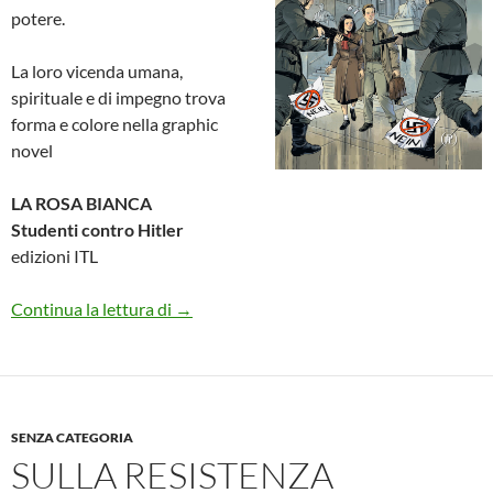
potere.
La loro vicenda umana,
spirituale e di impegno trova
forma e colore nella graphic
novel
LA ROSA BIANCA
Studenti contro Hitler
edizioni ITL
La Rosa Bianca, studenti contro Hitler
Continua la lettura di
→
SENZA CATEGORIA
SULLA RESISTENZA