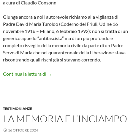
a cura di Claudio Consonni
Giunge ancora a noi l’autorevole richiamo alla vigilanza di
Padre David Maria Turoldo (Coderno del Friuli, Udine 16
novembre 1916 – Milano, 6 febbraio 1992): non si tratta di un
generico appello “antifascista” ma di un più profondo e
completo risveglio della memoria civile da parte di un Padre
Servo di Maria che nel quarantennale della Liberazione stava
riscontrando quali rischi già si stavano correndo.
Verso l’80° della Liberazione
Continua la lettura di
→
TESTIMONIANZE
LA MEMORIA E L’INCIAMPO
16 OTTOBRE 2024